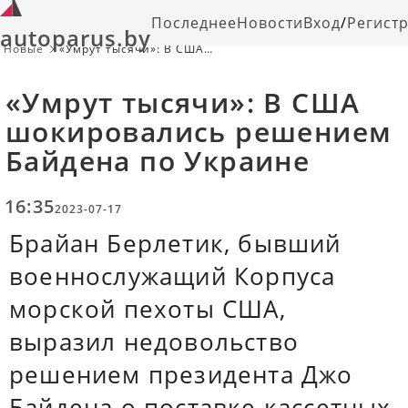
Последнее
Новости
Вход
/
Регист
autoparus.by
Новые
«Умрут тысячи»: В США
шокировались решением Байдена
по Украине
«Умрут тысячи»: В США
шокировались решением
Байдена по Украине
16:35
2023-07-17
Брайан Берлетик, бывший
военнослужащий Корпуса
морской пехоты США,
выразил недовольство
решением президента Джо
Байдена о поставке кассетных