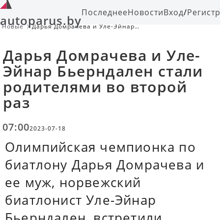
Последнее
Новости
Вход
/
Регист
autoparus.by
Новые
Дарья Домрачева и Уле-Эйнар
Бьерндален стали родителями во
второй раз
Дарья Домрачева и Уле-
Эйнар Бьерндален стали
родителями во второй
раз
07:00
2023-07-18
Олимпийская чемпионка по
биатлону Дарья Домрачева и
ее муж, норвежский
биатлонист Уле-Эйнар
Бьерндален, встретили