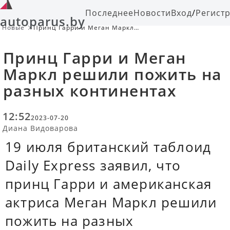
Последнее
Новости
Вход
/
Регист
autoparus.by
Новые
Принц Гарри и Меган Маркл
решили пожить на разных
континентах
Принц Гарри и Меган
Маркл решили пожить на
разных континентах
12:52
2023-07-20
Диана Видоварова
19 июля британский таблоид
Daily Express заявил, что
принц Гарри и американская
актриса Меган Маркл решили
пожить на разных