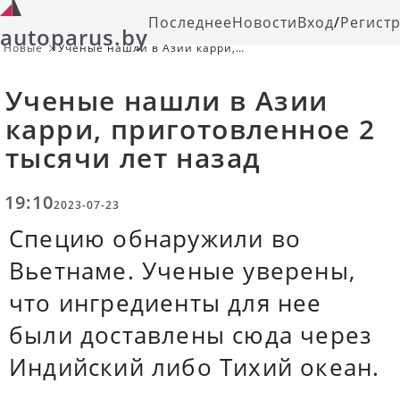
Последнее
Новости
Вход
/
Регист
autoparus.by
Новые
Ученые нашли в Азии карри,
приготовленное 2 тысячи лет назад
Ученые нашли в Азии
карри, приготовленное 2
тысячи лет назад
19:10
2023-07-23
Специю обнаружили во
Вьетнаме. Ученые уверены,
что ингредиенты для нее
были доставлены сюда через
Индийский либо Тихий океан.