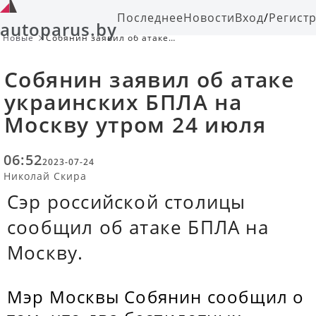
Последнее
Новости
Вход
/
Регист
autoparus.by
Новые
Собянин заявил об атаке
украинских БПЛА на Москву утром
24 июля
Собянин заявил об атаке
украинских БПЛА на
Москву утром 24 июля
06:52
2023-07-24
Николай Скира
Сэр российской столицы
сообщил об атаке БПЛА на
Москву.
Мэр Москвы Собянин сообщил о