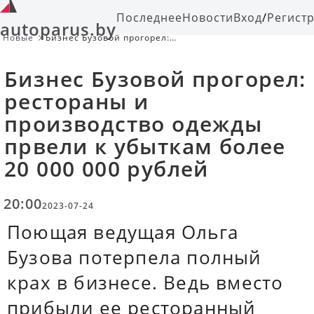
Последнее
Новости
Вход
/
Регист
autoparus.by
Новые
Бизнес Бузовой прогорел:
рестораны и производство одежды
првели к убыткам более 20 000 000
Бизнес Бузовой прогорел:
рублей
рестораны и
производство одежды
првели к убыткам более
20 000 000 рублей
20:00
2023-07-24
Поющая ведущая Ольга
Бузова потерпела полный
крах в бизнесе. Ведь вместо
прибыли ее ресторанный