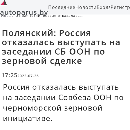
Последнее
Новости
Вход
/
Регист
autoparus.by
Новые
Полянский: Россия отказалась
выступать на заседании СБ ООН по
зерновой сделке
Полянский: Россия
отказалась выступать на
заседании СБ ООН по
зерновой сделке
17:25
2023-07-26
Россия отказалась выступать
на заседании Совбеза ООН по
черноморской зерновой
инициативе.