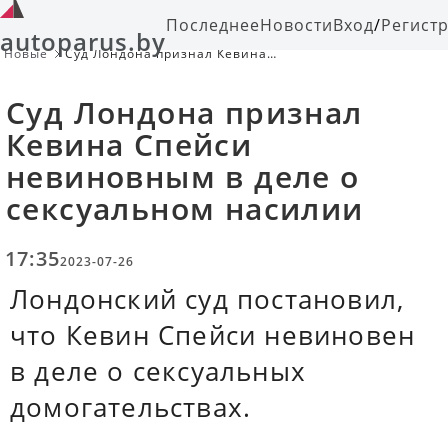
Последнее
Новости
Вход
/
Регист
autoparus.by
Новые
Суд Лондона признал Кевина
Спейси невиновным в деле о
сексуальном насилии
Суд Лондона признал
Кевина Спейси
невиновным в деле о
сексуальном насилии
17:35
2023-07-26
Лондонский суд постановил,
что Кевин Спейси невиновен
в деле о сексуальных
домогательствах.