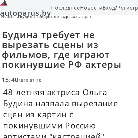
Последнее
Новости
Вход
/
Регист
autoparus.by
Новые
Будина требует не вырезать сцены
из фильмов, где играют
покинувшие РФ актеры
Будина требует не
вырезать сцены из
фильмов, где играют
покинувшие РФ актеры
15:40
2023-07-28
48-летняя актриса Ольга
Будина назвала вырезание
сцен из картин с
покинувшими Россию
артистами "кастрацией".