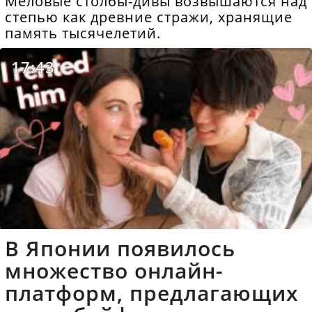
Меловые столбы-дивы возвышаются над
степью как древние стражи, хранящие
память тысячелетий.
17:43
В Японии появилось
множество онлайн-
платформ, предлагающих