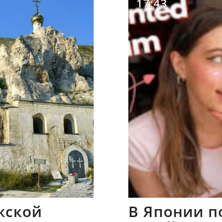
17:43
жской
В Японии п