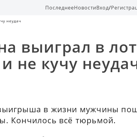
Последнее
Новости
Вход
/
Регистра
учу неудач
а выиграл в ло
 и не кучу неуда
выигрыша в жизни мужчины по
ы. Кончилось всё тюрьмой.