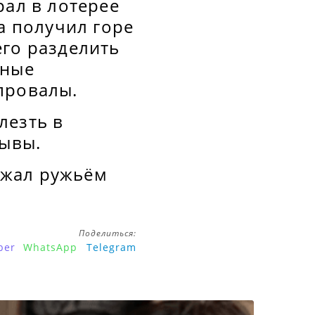
рал в лотерее
а получил горе
его разделить
йные
провалы.
лезть в
рывы.
рожал ружьём
Поделиться:
ber
WhatsApp
Telegram