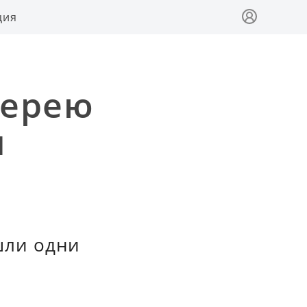
ция
терею
ч
шли одни