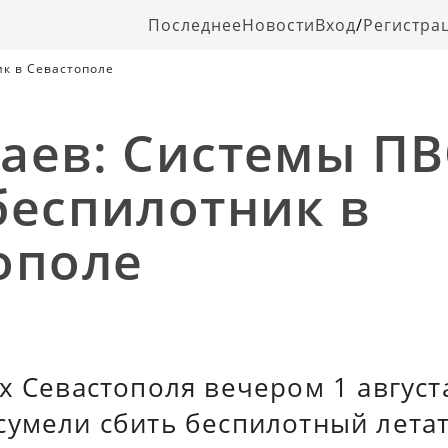
Последнее
Новости
Вход
/
Регистра
к в Севастополе
аев: Системы П
беспилотник в
ополе
х Севастополя вечером 1 август
сумели сбить беспилотный лета