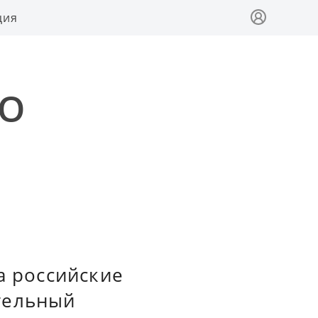
ция
ВО
а российские
тельный