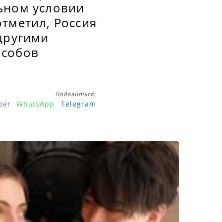
ьном условии
тметил, Россия
 другими
особов
Поделиться:
ber
WhatsApp
Telegram