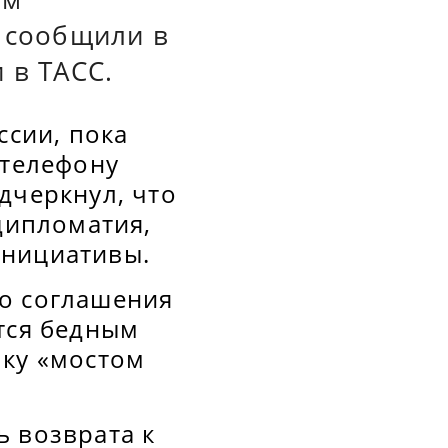
м сообщили в
 в ТАСС.
ссии, пока
 телефону
дчеркнул, что
 дипломатия,
инициативы.
го соглашения
тся бедным
лку «мостом
ь возврата к