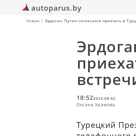
autoparus.by
Новые
Эрдоган: Путин согласился приехать в Тур
Эрдога
приеха
встреч
18:52
2023-08-02
Оксана Храмова
Турецкий Пре
телефонного 