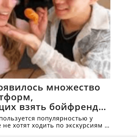
оявилось множество
тформ,
щих взять бойфрендов
пользуется популярностью у
е не хотят ходить по экскурсиям и
топримечательности в