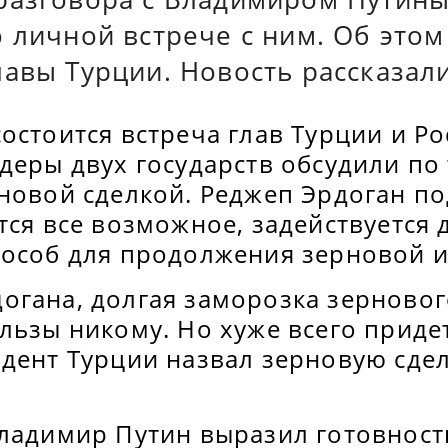
 личной встрече с ним. Об это
авы Турции. Новость рассказали
остоится встреча глав Турции и Ро
деры двух государств обсудили по
новой сделкой. Реджеп Эрдоган по
тся все возможное, задействуется
пособ для продолжения зерновой 
огана, долгая заморозка зерново
льзы никому. Но хуже всего приде
идент Турции назвал зерновую сде
Владимир Путин выразил готовност