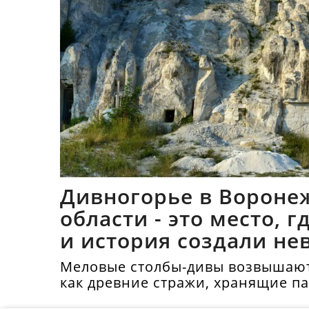
Дивногорье в Вороне
области - это место, 
и история создали не
синтез
Меловые столбы-дивы возвышают
как древние стражи, хранящие п
тысячелетий.