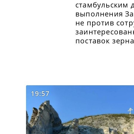
стамбульским 
выполнения Зап
не против сот
заинтересован
поставок зерн
19:57