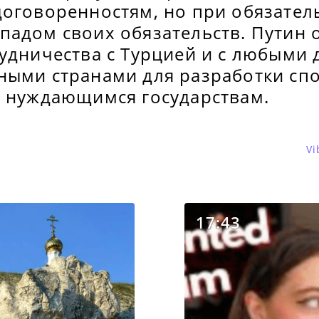
договоренностям, но при обязател
адом своих обязательств. Путин о
рудничества с Турцией и с любыми
ными странами для разработки сп
а нуждающимся государствам.
Vi
17:43