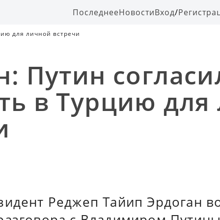
Последнее
Новости
Вход
/
Регистра
цию для личной встречи
н: Путин согласи
ть в Турцию для
и
зидент Реджеп Тайип Эрдоган в
разговора с Владимиром Путин