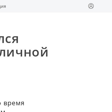
ция
лся
 личной
о время
ым