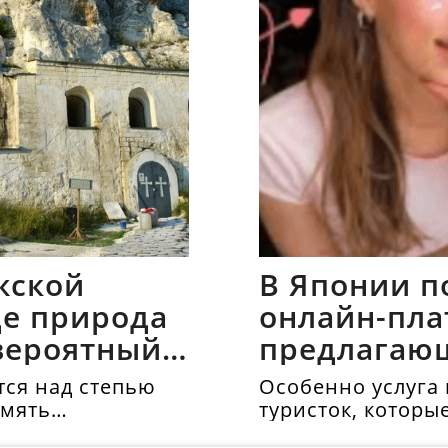
жской
В Японии п
где природа
онлайн-пла
вероятный
предлагаю
напрокат
ся над степью
Особенно услуга 
амять
туристок, которы
осматривать дос