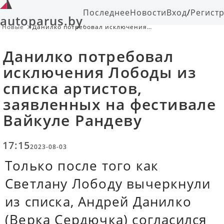
Последнее
Новости
Вход
/
Регист
autoparus.by
Новые
Данилко потребовал исключения
Лободы из списка артистов,
заявленных на фестивале Вайкуле
Данилко потребовал
Рандеву
исключения Лободы из
списка артистов,
заявленных на фестивале
Вайкуле Рандеву
17:15
2023-08-03
Только после того как
Светлану Лободу вычеркнули
из списка, Андрей Данилко
(Верка Сердючка) согласился