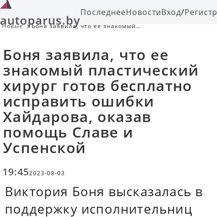
Последнее
Новости
Вход
/
Регист
autoparus.by
Новые
Боня заявила, что ее знакомый
пластический хирург готов
бесплатно исправить ошибки
Боня заявила, что ее
Хайдарова, оказав помощь Славе и
Успенской
знакомый пластический
хирург готов бесплатно
исправить ошибки
Хайдарова, оказав
помощь Славе и
Успенской
19:45
2023-08-03
Виктория Боня высказалась в
поддержку исполнительниц