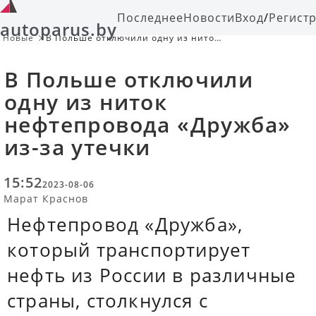
Последнее
Новости
Вход
/
Регист
autoparus.by
Новые
В Польше отключили одну из ниток
нефтепровода «Дружба» из-за
утечки
В Польше отключили
одну из ниток
нефтепровода «Дружба»
из-за утечки
15:52
2023-08-06
Марат Краснов
Нефтепровод «Дружба»,
который транспортирует
нефть из России в различные
страны, столкнулся с