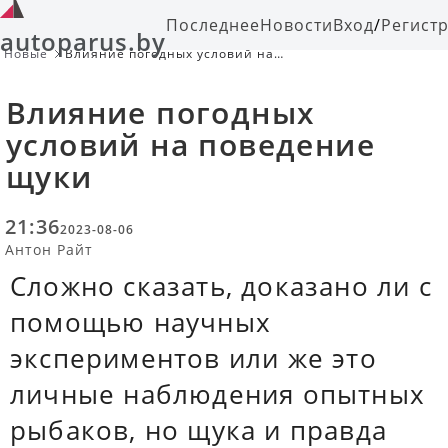
Последнее
Новости
Вход
/
Регист
autoparus.by
Новые
Влияние погодных условий на
поведение щуки
Влияние погодных
условий на поведение
щуки
21:36
2023-08-06
Антон Райт
Сложно сказать, доказано ли с
помощью научных
экспериментов или же это
личные наблюдения опытных
рыбаков, но щука и правда