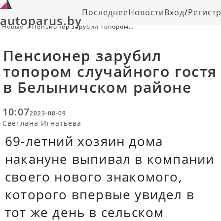
Последнее
Новости
Вход
/
Регист
autoparus.by
Новые
Пенсионер зарубил топором
случайного гостя в Белыничском
районе
Пенсионер зарубил
топором случайного гостя
в Белыничском районе
10:07
2023-08-09
Светлана Игнатьева
69-летний хозяин дома
накануне выпивал в компании
своего нового знакомого,
которого впервые увидел в
тот же день в сельском