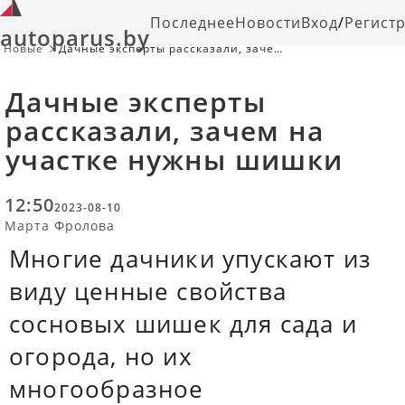
Последнее
Новости
Вход
/
Регист
autoparus.by
Новые
Дачные эксперты рассказали, зачем
на участке нужны шишки
Дачные эксперты
рассказали, зачем на
участке нужны шишки
12:50
2023-08-10
Марта Фролова
Многие дачники упускают из
виду ценные свойства
сосновых шишек для сада и
огорода, но их
многообразное