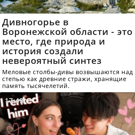
Дивногорье в
Воронежской области - это
место, где природа и
история создали
невероятный синтез
Меловые столбы-дивы возвышаются над
степью как древние стражи, хранящие
память тысячелетий.
17:43