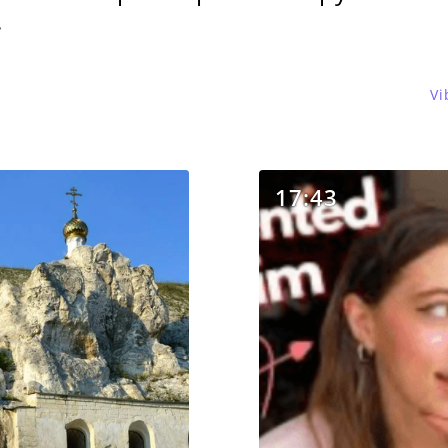
.
Vi
17:43