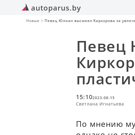
autoparus.by
Новые
Певец Юлиан высмеял Киркорова за увлеч
Певец 
Киркор
пласти
15:10
2023-08-15
Светлана Игнатьева
По мнению му
однако не сто