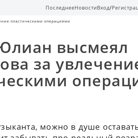
Последнее
Новости
Вход
/
Регистра
ение пластическими операциями
Юлиан высмеял
ова за увлечени
ческими операц
зыканта, можно в душе остават
ит забывать про реальный возра