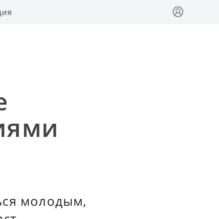
ция
е
иями
ься молодым,
ст.