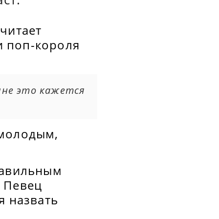
считает
и поп-короля
мне это кажется
 молодым,
равильным
. Певец
я назвать