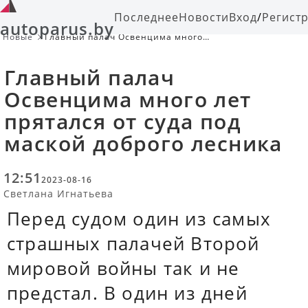
Последнее
Новости
Вход
/
Регист
autoparus.by
Новые
Главный палач Освенцима много
лет прятался от суда под маской
доброго лесника
Главный палач
Освенцима много лет
прятался от суда под
маской доброго лесника
12:51
2023-08-16
Светлана Игнатьева
Перед судом один из самых
страшных палачей Второй
мировой войны так и не
предстал. В один из дней