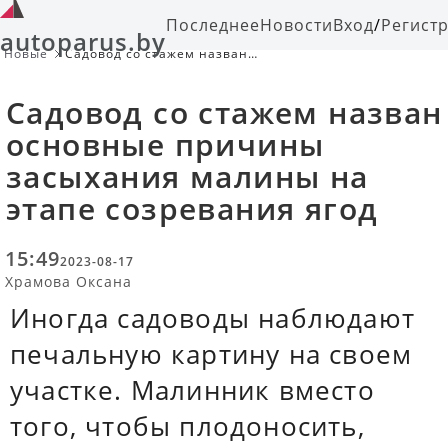
Последнее
Новости
Вход
/
Регист
autoparus.by
Новые
Садовод со стажем назван
основные причины засыхания
малины на этапе созревания ягод
Садовод со стажем назван
основные причины
засыхания малины на
этапе созревания ягод
15:49
2023-08-17
Храмова Оксана
Иногда садоводы наблюдают
печальную картину на своем
участке. Малинник вместо
того, чтобы плодоносить,