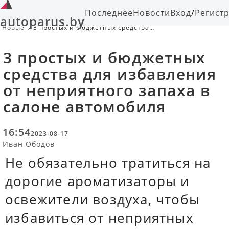
Последнее
Новости
Вход
/
Регист
autoparus.by
Новые
3 простых и бюджетных средства
для избавления от неприятного
запаха в салоне автомобиля
3 простых и бюджетных
средства для избавления
от неприятного запаха в
салоне автомобиля
16:54
2023-08-17
Иван Ободов
Не обязательно тратиться на
дорогие ароматизаторы и
освежители воздуха, чтобы
избавиться от неприятных