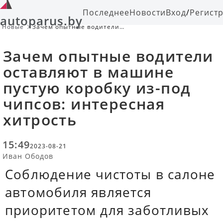
Последнее
Новости
Вход
/
Регист
autoparus.by
Новые
Зачем опытные водители
оставляют в машине пустую
коробку из-под чипсов: интересная
Зачем опытные водители
хитрость
оставляют в машине
пустую коробку из-под
чипсов: интересная
хитрость
15:49
2023-08-21
Иван Ободов
Соблюдение чистоты в салоне
автомобиля является
приоритетом для заботливых