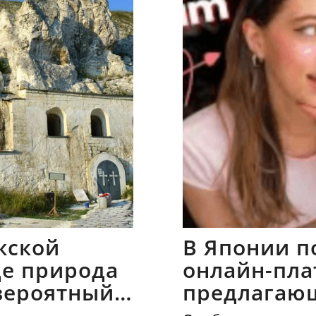
жской
В Японии п
где природа
онлайн-пла
вероятный
предлагаю
напрокат