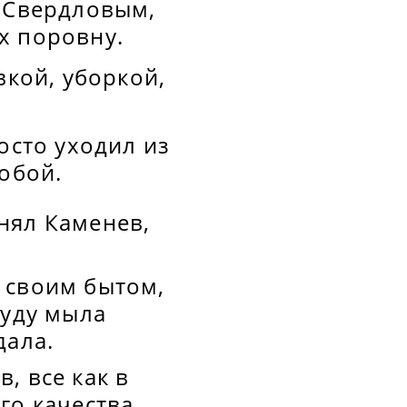
и Свердловым,
х поровну.
вкой, уборкой,
осто уходил из
обой.
нял Каменев,
 своим бытом,
суду мыла
дала.
, все как в
го качества.