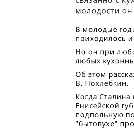
молодости он 
В молодые год
приходилось и
Но он при люб
любых кухонных
Об этом расска
В. Похлебкин.
Когда Сталина 
Енисейской гу
подпольную пол
"бытовухе" про