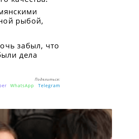
рмянскими
еной рыбой,
очь забыл, что
были дела
Поделиться:
ber
WhatsApp
Telegram