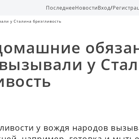
Последнее
Новости
Вход
/
Регистра
али у Сталина брезгливость
домашние обяза
 вызывали у Ста
ивость
ливости у вождя народов вызыва
хней, например, готовка и мытье