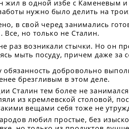
ин жил в одной избе с Каменевым 
заботы нужно было делить на трои
ено, в свой черед занимались гото
 Все, но только не Сталин.
не раз возникали стычки. Но он пр
ясь мыть посуду, причем даже за с
ту обязанность добровольно выпол
енее брезгливым в этом деле.
ии Сталин тем более не занимался
ляли из кремлевской столовой, по
такими вещами себя тоже не утруж
родов любил простые, без изысков
ке, но только из продуктов лучше