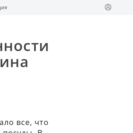
ция
нности
лина
ло все, что
 посуды. В