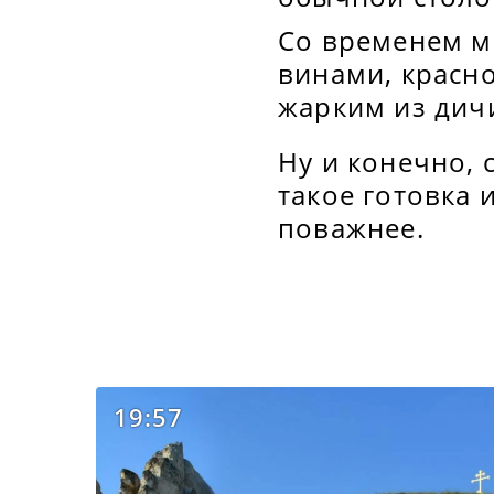
Со временем м
винами, красн
жарким из дич
Ну и конечно, 
такое готовка 
поважнее.
19:57