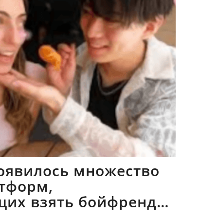
оявилось множество
тформ,
щих взять бойфрендов