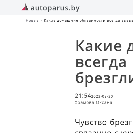
autoparus.by
Новые
Какие домашние обязанности всегда вызыв
Какие 
всегда
брезгл
21:54
2023-08-30
Храмова Оксана
Чувство брезг
связанно с ку