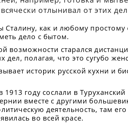
всячески отлынивал от этих дел
ы Сталину, как и любому простому
меть дело с бытом.
ой возможности старался дистанци
 дел, полагая, что это сугубо жен
зывает историк русской кухни и б
в 1913 году сослали в Туруханский
бернии вместе с другими большеви
итическую деятельность, там его 
явилась во всей красе.