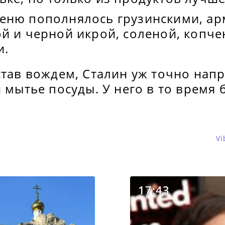
еню пополнялось грузинскими, а
ой и черной икрой, соленой, копч
и.
став вождем, Сталин уж точно напр
и мытье посуды. У него в то время 
Vi
17:43