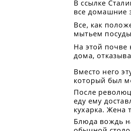
В ссылке Стал
все домашние 
Все, как полож
мытьем посуды.
На этой почве 
дома, отказыва
Вместо него э
который был м
После революц
еду ему достав
кухарка. Жена 
Блюда вождь на
обычной столов