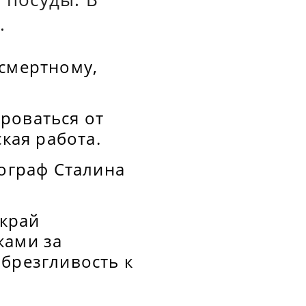
.
 смертному,
роваться от
ская работа.
иограф Сталина
 край
ками за
брезгливость к