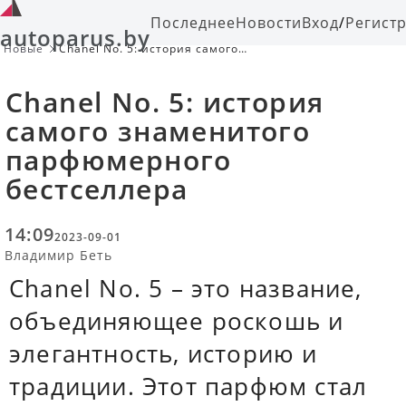
Последнее
Новости
Вход
/
Регист
autoparus.by
Новые
Chanel No. 5: история самого
знаменитого парфюмерного
бестселлера
Chanel No. 5: история
самого знаменитого
парфюмерного
бестселлера
14:09
2023-09-01
Владимир Беть
Chanel No. 5 – это название,
объединяющее роскошь и
элегантность, историю и
традиции. Этот парфюм стал