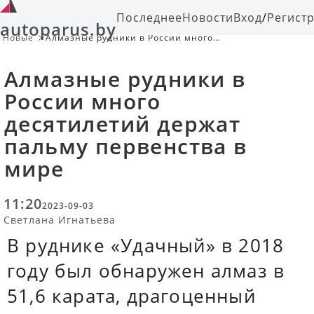
Последнее
Новости
Вход
/
Регист
autoparus.by
Новые
Алмазные рудники в России много
десятилетий держат пальму
первенства в мире
Алмазные рудники в
России много
десятилетий держат
пальму первенства в
мире
11:20
2023-09-03
Светлана Игнатьева
В руднике «Удачный» в 2018
году был обнаружен алмаз в
51,6 карата, драгоценный