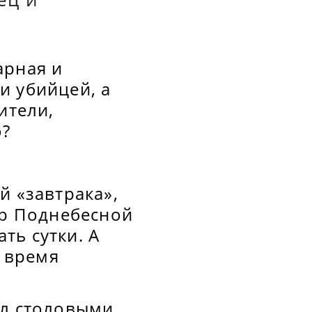
арная и
и убийцей, а
ители,
о?
й «завтрака»,
ер Поднебесной
ать сутки. А
о время
ал столовыми