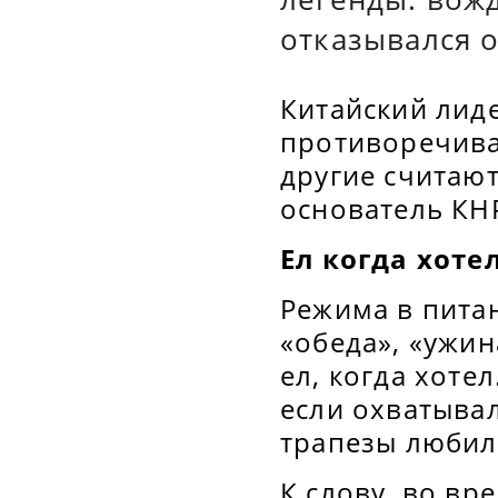
отказывался о
Китайский лид
противоречива
другие считают
основатель КН
Ел когда хоте
Режима в питан
«обеда», «ужин
ел, когда хотел
если охватывал
трапезы любил
К слову, во в