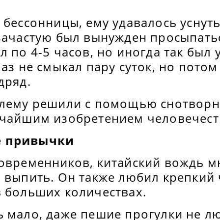
 бессонницы, ему удавалось уснут
 зачастую был вынужден просыпать
л по 4-5 часов, но иногда так был
лаз не смыкал пару суток, но пото
дряд.
блему решили с помощью снотворн
ичайшим изобретением человечест
е привычки
современников, китайский вождь м
 выпить. Он также любил крепкий 
в больших количествах.
ь мало, даже пешие прогулки не л