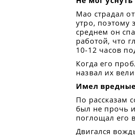
Не мог уснуть
Мао страдал от
утро, поэтому
среднем он спа
работой, что г
10-12 часов по
Когда его про
назвал их вел
Имел вредны
По рассказам 
был не прочь и
поглощал его 
Двигался вожд