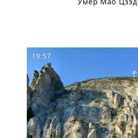
Умер Мао Цзэду
19:57