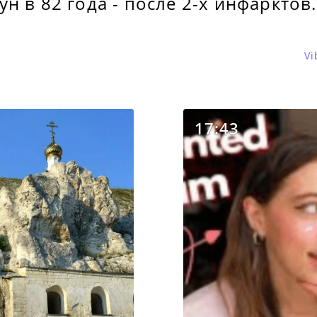
н в 82 года - после 2-х инфарктов.
Vi
17:43