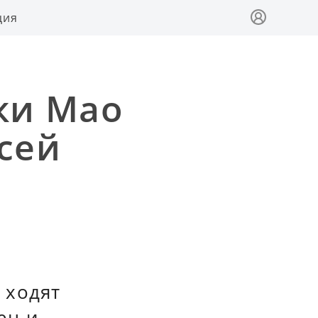
ция
ки Мао
сей
 ходят
ец и