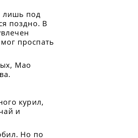
ь лишь под
ся поздно. В
 увлечен
м мог проспать
ых, Мао
ва.
ного курил,
чай и
юбил. Но по