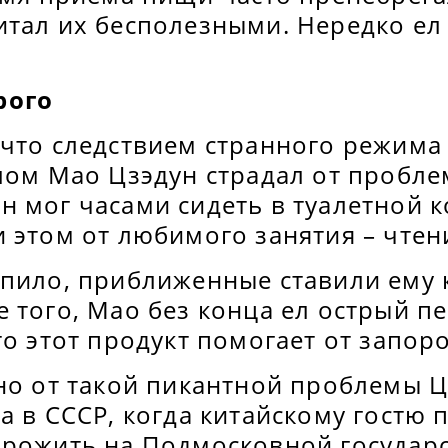
итал их бесполезными. Нередко ел
рого
 что следствием странного режима
лом Мао Цзэдун страдал от пробле
 мог часами сидеть в туалетной к
 этом от любимого занятия – чтен
епило, приближенные ставили ему 
 того, Мао без конца ел острый п
то этот продукт помогает от запоро
но от такой пикантной проблемы Ц
а в СССР, когда китайскому гостю
прожить на Подмосковной государс