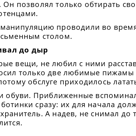
 Он позволял только обтирать сво
отенцами.
 манипуляцию проводили во врем
исьменным столом.
вал до дыр
ые вещи, не любил с ними расстав
носил только две любимые пижамы 
потому обслуге приходилось латать
 и обуви. Приближенные вспоминал
ботинки сразу: их для начала дол
хранитель. А надев, не снимал до 
лится.