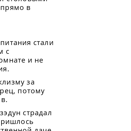
 прямо в
 питания стали
м с
омнате и не
ия.
клизму за
ерец, потому
в.
зэдун страдал
 пришлось
твенной даче.