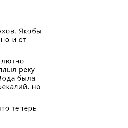
ухов. Якобы
но и от
солютно
плыл реку
Вода была
фекалий, но
что теперь