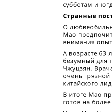
субботам иногд
Странные пос
О любвеобильн
Мао предпочит
внимания опыт
А возрасте 63
безумный для 
Чжуцзян. Врача
очень грязной
китайского лид
В итоге Мао пр
готов на боле