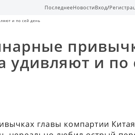
Последнее
Новости
Вход
/
Регистра
ляют и по сей день
инарные привыч
а удивляют и по 
ивычках главы компартии Китая
дь нереально любил острый пер