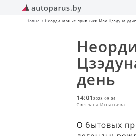
autoparus.by
Новые
Неординарные привычки Мао Цзэдуна удив
Неорд
Цзэдун
день
14:01
2023-09-04
Светлана Игнатьева
О бытовых пр
легенды: вож