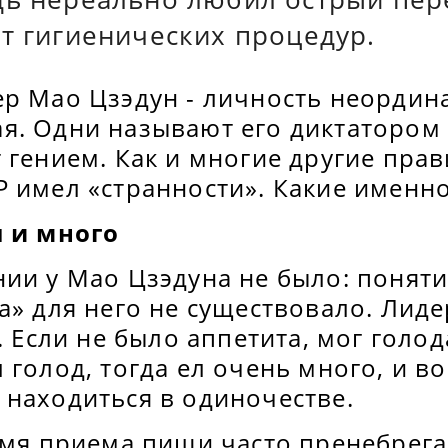
т гигиенических процедур.
ер Мао Цзэдун - личность неордин
я. Одни называют его диктатором 
 гением. Как и многие другие прав
Р имел «странности». Какие именн
л и много
ии у Мао Цзэдуна не было: поняти
а» для него не существовало. Лид
. Если не было аппетита, мог голод
 голод, тогда ел очень много, и в
 находиться в одиночестве.
ремя приема пищи часто пренебрег