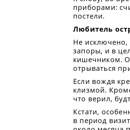
приборами: сч
постели.
Любитель ост
Не исключено,
запоры, и в це
кишечником. Он
отрываться при
Если вождя кр
клизмой. Кроме
что верил, буд
Кстати, особен
в период визит
около месяца 