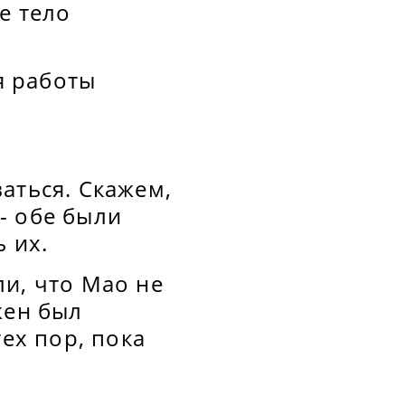
е тело
я работы
аться. Скажем,
- обе были
 их.
и, что Мао не
жен был
тех пор, пока