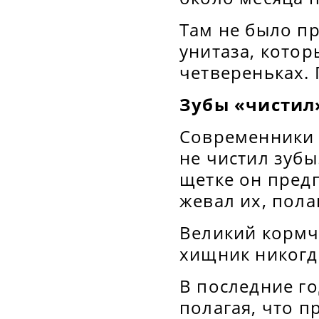
Там не было п
унитаза, котор
четвереньках.
Зубы «чистил
Современники 
не чистил зубы
щетке он предп
жевал их, пола
Великий кормч
хищник никогда
В последние го
полагая, что п