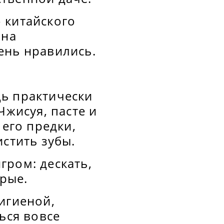
 китайского
 на
ень нравились.
ь практически
Чжисуя, пасте и
 его предки,
стить зубы.
гром: дескать,
трые.
игиеной,
ься вовсе