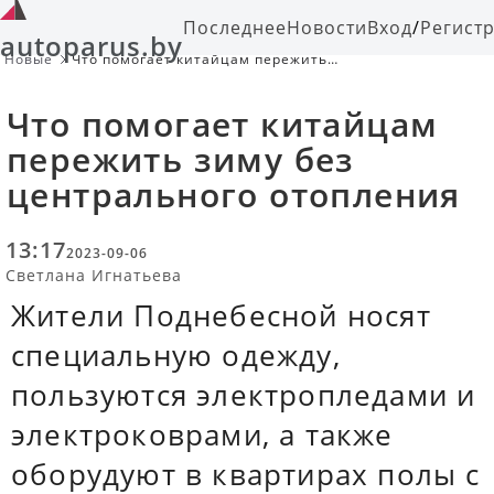
Последнее
Новости
Вход
/
Регист
autoparus.by
Новые
Что помогает китайцам пережить
зиму без центрального отопления
Что помогает китайцам
пережить зиму без
центрального отопления
13:17
2023-09-06
Светлана Игнатьева
Жители Поднебесной носят
специальную одежду,
пользуются электропледами и
электроковрами, а также
оборудуют в квартирах полы с