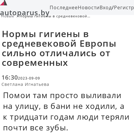
Последнее
Новости
Вход
/
Регист
autoparus.by
Новые
Нормы гигиены в средневековой
Европы сильно отличались от
современных
Нормы гигиены в
средневековой Европы
сильно отличались от
современных
16:30
2023-09-09
Светлана Игнатьева
Помои там просто выливали
на улицу, в бани не ходили, а
к тридцати годам люди теряли
почти все зубы.