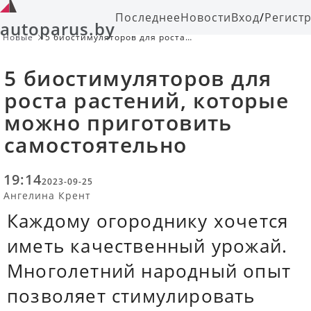
Последнее
Новости
Вход
/
Регист
autoparus.by
Новые
5 биостимуляторов для роста
растений, которые можно
приготовить самостоятельно
5 биостимуляторов для
роста растений, которые
можно приготовить
самостоятельно
19:14
2023-09-25
Ангелина Крент
Каждому огороднику хочется
иметь качественный урожай.
Многолетний народный опыт
позволяет стимулировать