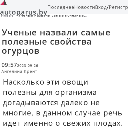
Последнее
Новости
Вход
/
Регист
autoparus.by
Новые
Ученые назвали самые полезные
свойства огурцов
Ученые назвали самые
полезные свойства
огурцов
09:57
2023-09-26
Ангелина Крент
Насколько эти овощи
полезны для организма
догадываются далеко не
многие, в данном случае речь
идет именно о свежих плодах.