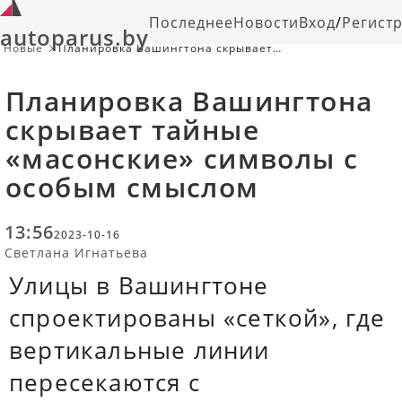
Последнее
Новости
Вход
/
Регист
autoparus.by
Новые
Планировка Вашингтона скрывает
тайные «масонские» символы с
особым смыслом
Планировка Вашингтона
скрывает тайные
«масонские» символы с
особым смыслом
13:56
2023-10-16
Светлана Игнатьева
Улицы в Вашингтоне
спроектированы «сеткой», где
вертикальные линии
пересекаются с