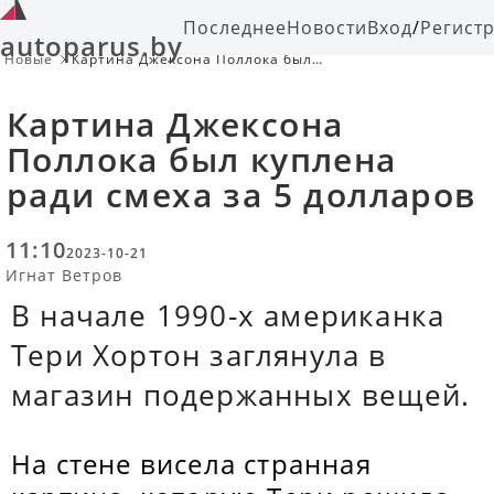
Последнее
Новости
Вход
/
Регист
autoparus.by
Новые
Картина Джексона Поллока был
куплена ради смеха за 5 долларов
Картина Джексона
Поллока был куплена
ради смеха за 5 долларов
11:10
2023-10-21
Игнат Ветров
В начале 1990-х американка
Тери Хортон заглянула в
магазин подержанных вещей.
На стене висела странная