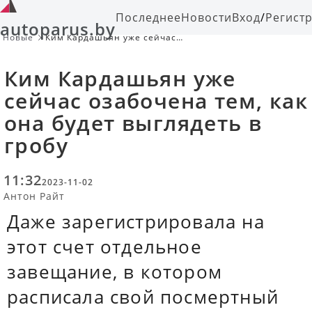
Последнее
Новости
Вход
/
Регист
autoparus.by
Новые
Ким Кардашьян уже сейчас
озабочена тем, как она будет
выглядеть в гробу
Ким Кардашьян уже
сейчас озабочена тем, как
она будет выглядеть в
гробу
11:32
2023-11-02
Антон Райт
Даже зарегистрировала на
этот счет отдельное
завещание, в котором
расписала свой посмертный