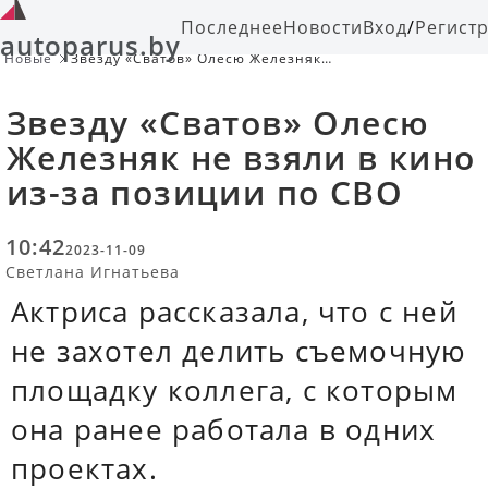
Последнее
Новости
Вход
/
Регист
autoparus.by
Новые
Звезду «Сватов» Олесю Железняк
не взяли в кино из-за позиции
по СВО
Звезду «Сватов» Олесю
Железняк не взяли в кино
из-за позиции по СВО
10:42
2023-11-09
Светлана Игнатьева
Актриса рассказала, что с ней
не захотел делить съемочную
площадку коллега, с которым
она ранее работала в одних
проектах.