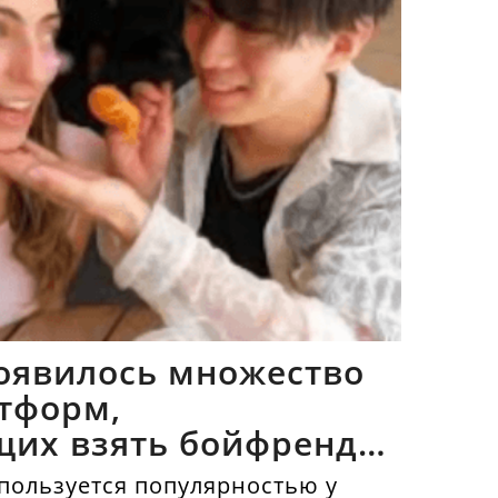
оявилось множество
тформ,
щих взять бойфрендов
пользуется популярностью у