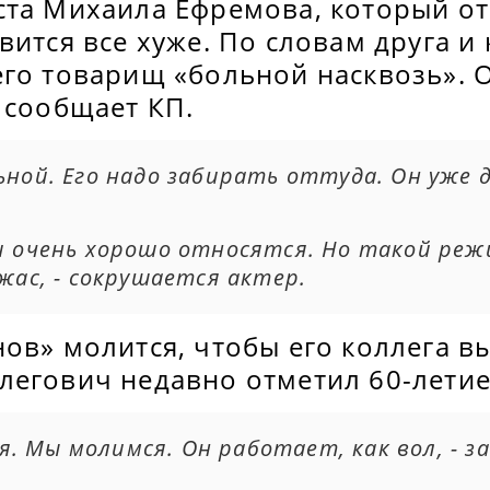
ста Михаила Ефремова, который от
вится все хуже. По словам друга и
его товарищ «больной насквозь». 
 сообщает КП.
ьной. Его надо забирать оттуда. Он уже 
и очень хорошо относятся. Но такой реж
жас, - с
окрушается актер.
ов» молится, чтобы его коллега в
легович недавно отметил 60-лети
 Мы молимся. Он работает, как вол, - з