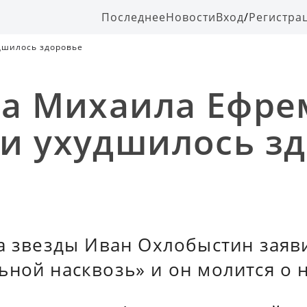
Последнее
Новости
Вход
/
Регистра
дшилось здоровье
ра Михаила Ефре
и ухудшилось з
а звезды Иван Охлобыстин заяви
ной насквозь» и он молится о 