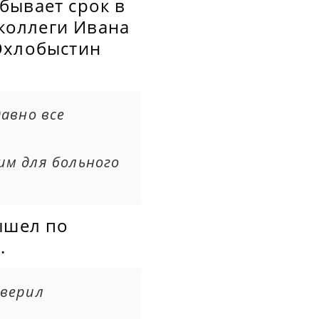
бывает срок в
 коллеги Ивана
Охлобыстин
давно все
им для больного
ышел по
е.
аверил