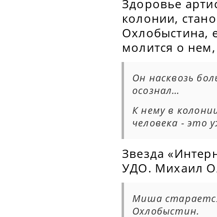
Здоровье арти
колонии, стано
Охлобыстина, 
молится о нем,
Он насквозь бол
осознал…
К нему в колони
человека - это у
Звезда «Интерн
УДО. Михаил О
Миша старается.
Охлобыстин
.