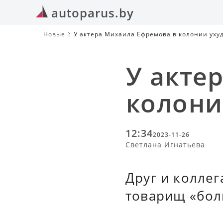
autoparus.by
Новые
У актера Михаила Ефремова в колонии уху
У акте
колони
12:34
2023-11-26
Светлана Игнатьева
Друг и коллег
товарищ «боль