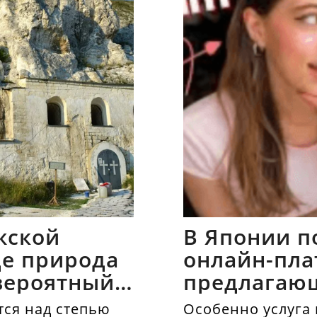
жской
В Японии п
где природа
онлайн-пла
вероятный
предлагаю
напрокат
ся над степью
Особенно услуга 