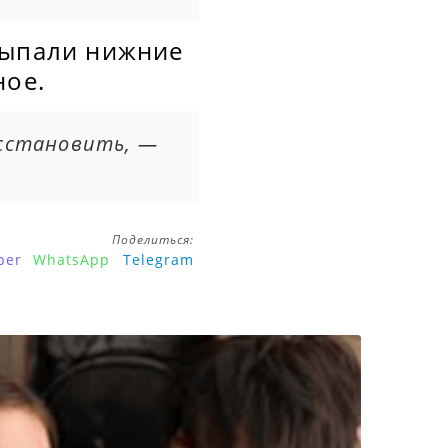
выпали нижние
ное.
осстановить,
—
Поделиться:
ber
WhatsApp
Telegram