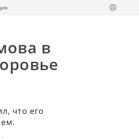
ция
мова в
доровье
л, что его
нем.