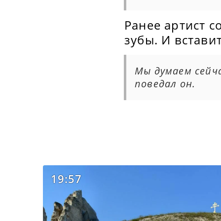
Ранее артист 
зубы. И встави
Мы думаем сейч
поведал он.
19:57