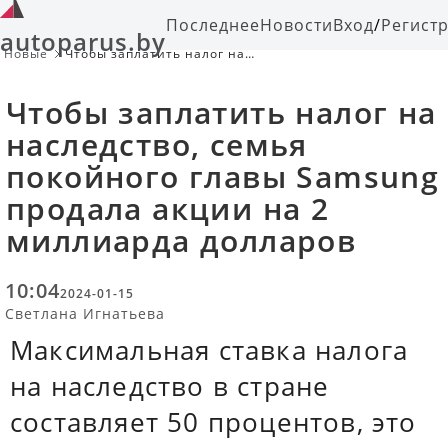
Последнее
Новости
Вход
/
Регист
autoparus.by
Новые
Чтобы заплатить налог на
наследство, семья покойного главы
Samsung продала акции на 2
Чтобы заплатить налог на
миллиарда долларов
наследство, семья
покойного главы Samsung
продала акции на 2
миллиарда долларов
10:04
2024-01-15
Светлана Игнатьева
Максимальная ставка налога
на наследство в стране
составляет 50 процентов, это