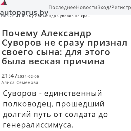
Последнее
Новости
Вход
/
Регист
autoparus.by
Новые
Почему Александр Суворов не сразу
признал своего сына: для этого
была веская причина
Почему Александр
Суворов не сразу признал
своего сына: для этого
была веская причина
21:47
2024-02-06
Алиса Семенова
Суворов - единственный
полководец, прошедший
долгий путь от солдата до
генералиссимуса.