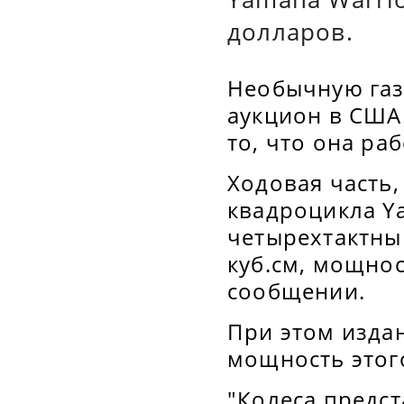
долларов.
Необычную газо
аукцион в США
то, что она ра
Ходовая часть,
квадроцикла Ya
четырехтактны
куб.см, мощнос
сообщении.
При этом изда
мощность этог
"Колеса предс