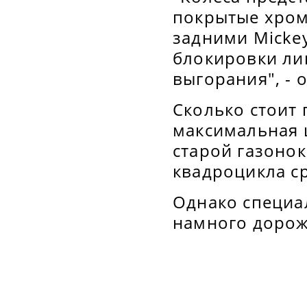
покрытые хром
задними Mickey
блокировки ли
выгорания", - 
Сколько стоит
максимальная ц
старой газоно
квадроцикла с
Однако специал
намного дорож