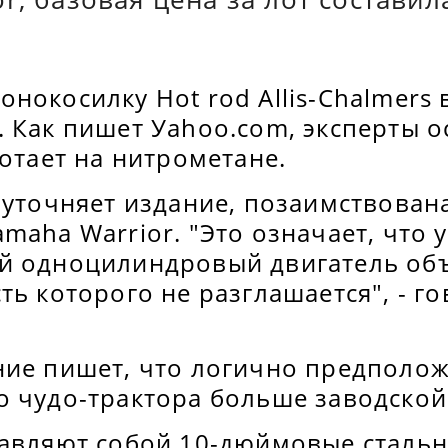
нокосилку Hot rod Allis-Chalmers
. Как пишет Уahoo.com, эксперты 
ботает на нитрометане.
 уточняет издание, позаимствована
maha Warrior. "Это означает, что у
й одноцилиндровый двигатель об
ть которого не разглашается", - го
ние пишет, что логично предполож
о чудо-трактора больше заводской
тавляют собой 10-дюймовые стальн