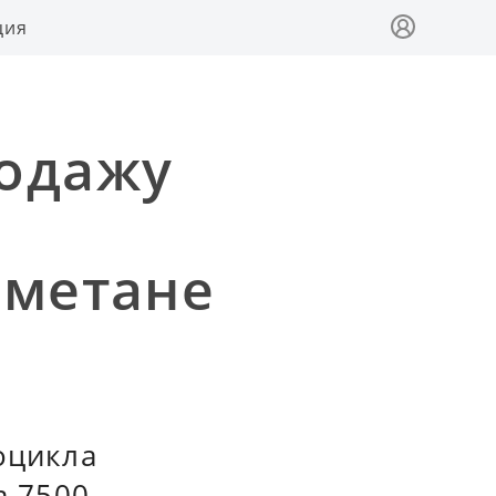
ция
родажу
ометане
оцикла
а 7500