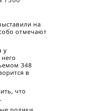
 выставили на
особо отмечают
 у
 него
ъемом 348
ворится в
ить, что
.
ые ролики,