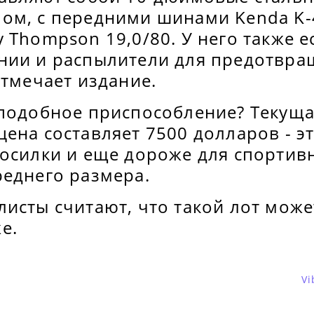
ом, с передними шинами Kenda K-
 Thompson 19,0/80. У него также е
нии и распылители для предотвра
отмечает издание.
 подобное приспособление? Текущ
ена составляет 7500 долларов - э
косилки и еще дороже для спортив
реднего размера.
исты считают, что такой лот може
е.
Vi