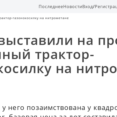
Последнее
Новости
Вход
/
Регистра
рактор-газонокосилку на нитрометане
выставили на п
ный трактор-
косилку на нитр
 у него позаимствована у квадр
r, базовая цена за лот составил