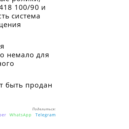
418 100/90 и
сть система
щения
ая
то немало для
ного
т быть продан
Поделиться:
ber
WhatsApp
Telegram