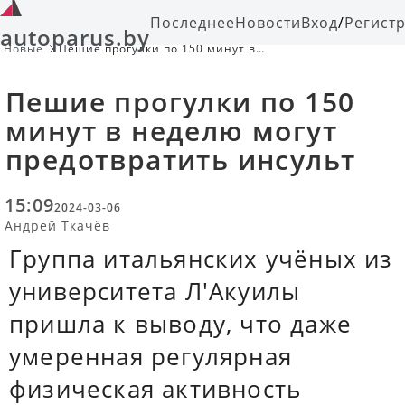
Последнее
Новости
Вход
/
Регист
autoparus.by
Новые
Пешие прогулки по 150 минут в
неделю могут предотвратить
инсульт
Пешие прогулки по 150
минут в неделю могут
предотвратить инсульт
15:09
2024-03-06
Андрей Ткачёв
Группа итальянских учёных из
университета Л'Акуилы
пришла к выводу, что даже
умеренная регулярная
физическая активность