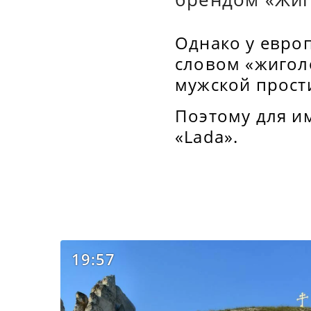
Однако у евро
словом «жиголо
мужской прост
Поэтому для и
«Lada».
19:57