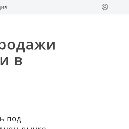
ция
продажи
и в
ь под
одном рынке.