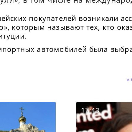
пейских покупателей возникали ас
», которым называют тех, кто ока
итуции.
мпортных автомобилей была выбр
Vi
17:43