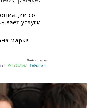
социации со
зывает услуги
ана марка
Поделиться:
ber
WhatsApp
Telegram