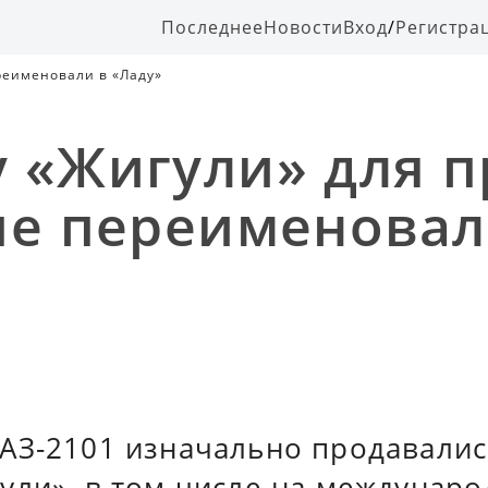
Последнее
Новости
Вход
/
Регистра
реименовали в «Ладу»
 «Жигули» для 
пе переименовал
АЗ-2101 изначально продавалис
ули», в том числе на междунар