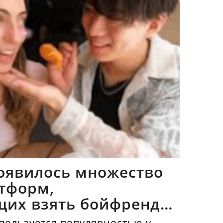
оявилось множество
тформ,
щих взять бойфрендов
пользуется популярностью у