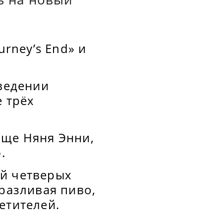
urney’s End» и
аведении
е трёх
ище Няня Энни,
.
ой четверых
 разливая пиво,
етителей.