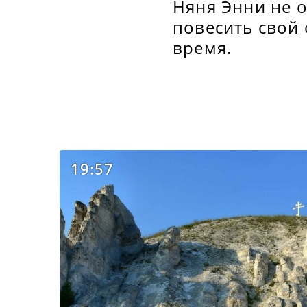
Няня Энни не о
повесить свой 
время.
19:57