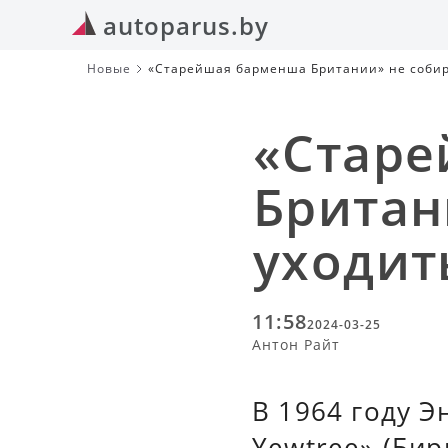
autoparus.by
Новые
«Старейшая барменша Британии» не собир
«Старе
Британ
уходит
11:58
2024-03-25
Антон Райт
В 1964 году Э
Yewtree» (Бир