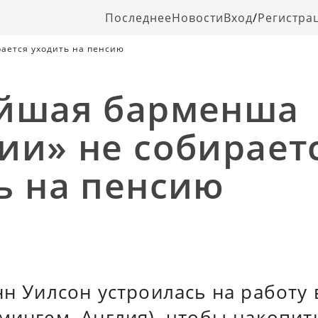
Последнее
Новости
Вход
/
Регистра
ается уходить на пенсию
йшая барменша
ии» не собирает
ь на пенсию
нн Уилсон устроилась на работу 
мингем, Англия), чтобы накопит