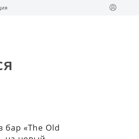
ция
ся
в бар «The Old
ь на новый