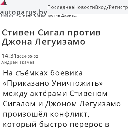
Последнее
Новости
Вход
/
Регист
autoparus.by
Новые
Стивен Сигал против Джона
Легуизамо
Стивен Сигал против
Джона Легуизамо
14:31
2024-05-02
Андрей Ткачёв
На съёмках боевика
«Приказано Уничтожить»
между актёрами Стивеном
Сигалом и Джоном Легуизамо
произошёл конфликт,
который быстро перерос в