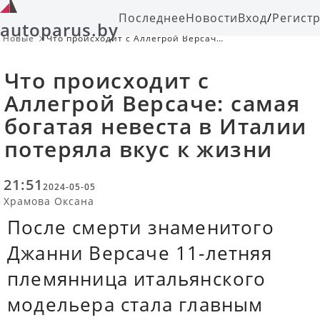
Последнее
Новости
Вход
/
Регист
autoparus.by
Новые
Что происходит с Аллегрой Версаче:
самая богатая невеста в Италии
потеряла вкус к жизни
Что происходит с
Аллегрой Версаче: самая
богатая невеста в Италии
потеряла вкус к жизни
21:51
2024-05-05
Храмова Оксана
После смерти знаменитого
Джанни Версаче 11-летняя
племянница итальянского
модельера стала главным