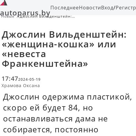
Последнее
Новости
Вход
/
Регист
autoparus.by
Новые
Джослин Вильденштейн:
«женщина-кошка» или «невеста
Франкенштейна»
Джослин Вильденштейн:
«женщина-кошка» или
«невеста
Франкенштейна»
17:47
2024-05-19
Храмова Оксана
Джослин одержима пластикой,
скоро ей будет 84, но
останавливаться дама не
собирается, постоянно