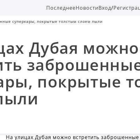
Последнее
Новости
Вход
/
Регистра
нные суперкары, покрытые толстым слоем пыли
цах Дубая можно
ить заброшенны
ары, покрытые т
пыли