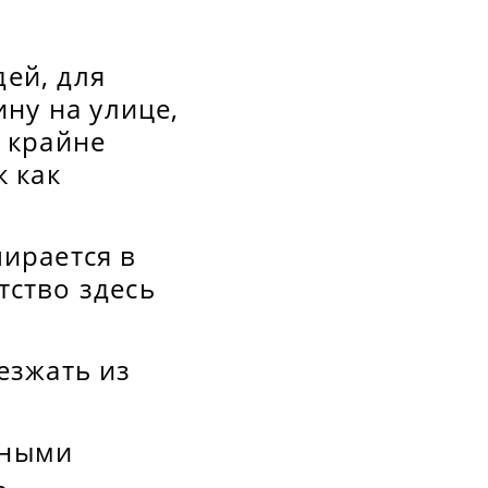
ей, для
ну на улице,
 крайне
к как
пирается в
тство здесь
езжать из
тными
ь