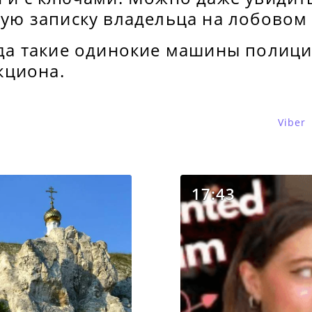
ую записку владельца на лобовом 
да такие одинокие машины полици
кциона.
Viber
17:43