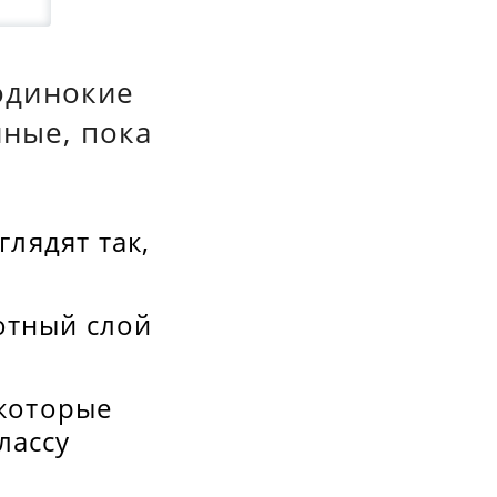
одинокие
ные, пока
лядят так,
отный слой
екоторые
лассу