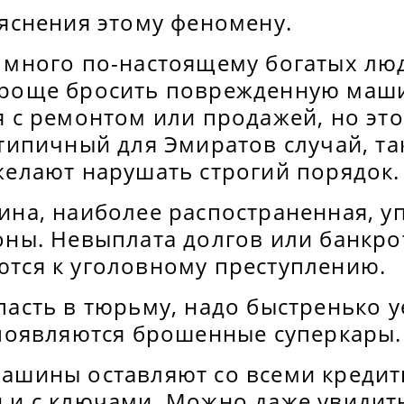
ъяснения этому феномену.
 много по-настоящему богатых люд
роще бросить поврежденную маши
я с ремонтом или продажей, но это
типичный для Эмиратов случай, та
желают нарушать строгий порядок.
ина, наиболее распостраненная, у
оны. Невыплата долгов или банкро
тся к уголовному преступлению.
пасть в тюрьму, надо быстренько у
 появляются брошенные суперкары.
ашины оставляют со всеми креди
 и с ключами. Можно даже увидит