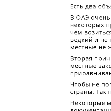
Есть два об
В ОАЭ очень
некоторых п
чем возитьс
редкий и не 
местные не 
Вторая прич
местные зак
приравниваю
Чтобы не по
страны. Так
Некоторые м
документами