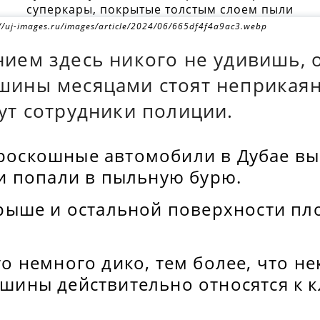
://uj-images.ru/images/article/2024/06/665df4f4a9ac3.webp
нием здесь никого не удивишь, 
шины месяцами стоят неприкаян
ут сотрудники полиции.
оскошные автомобили в Дубае выг
ни попали в пыльную бурю.
крыше и остальной поверхности пл
о немного дико, тем более, что н
шины действительно относятся к к