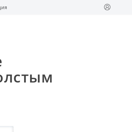
ция
е
олстым