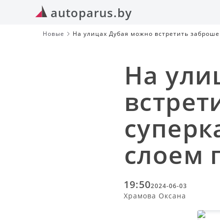
autoparus.by
Новые
На улицах Дубая можно встретить заброше
На ули
встрет
суперк
слоем 
19:50
2024-06-03
Храмова Оксана