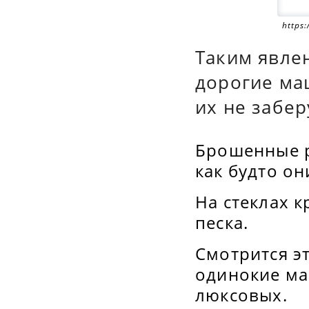
https
Таким явле
дорогие ма
их не забер
Брошенные р
как будто о
На стеклах 
песка.
Смотрится эт
одинокие ма
люксовых.