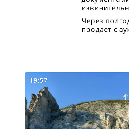
извинительн
Через полго
продает с ау
19:57