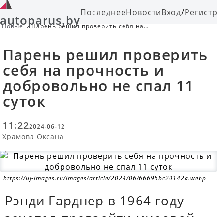
Последнее
Новости
Вход
/
Регист
autoparus.by
Новые
Парень решил проверить себя на
прочность и добровольно не спал
11 суток
Парень решил проверить
себя на прочность и
добровольно не спал 11
суток
11:22
2024-06-12
Храмова Оксана
https://uj-images.ru/images/article/2024/06/66695bc20142a.webp
Рэнди Гарднер в 1964 году