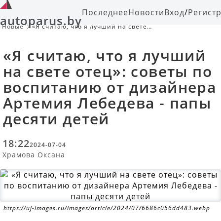
Последнее
Новости
Вход
/
Регист
autoparus.by
Новые
«Я считаю, что я лучший на свете
отец»: советы по воспитанию от
дизайнера Артемия Лебедева -
«Я считаю, что я лучший
папы десяти детей
на свете отец»: советы по
воспитанию от дизайнера
Артемия Лебедева - папы
десяти детей
18:22
2024-07-04
Храмова Оксана
https://uj-images.ru/images/article/2024/07/6686c056dd483.webp