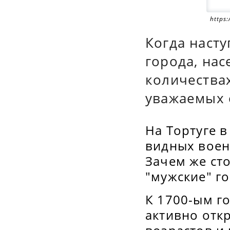
https
Когда насту
города, на
количества
уважаемых 
На Тортуге 
видных воен
Зачем же ст
"мужские" г
К 1700-ым г
активно отк