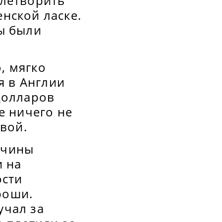
влетворить
нской ласке.
ы были
, мягко
я в Англии
долларов
е ничего не
овой.
жчины
и на
ости
роши.
учал за