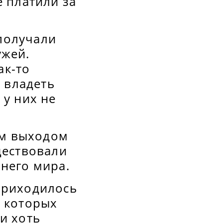
е платили за
получали
ужей.
ак-то
, владеть
 у них не
ым выходом
ществовали
шнего мира.
приходилось
, которых
и хоть