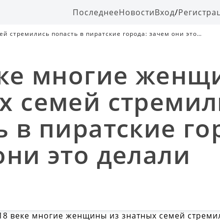
Последнее
Новости
Вход
/
Регистра
й стремились попасть в пиратские города: зачем они это
еке многие женщ
х семей стремил
ь в пиратские го
они это делали