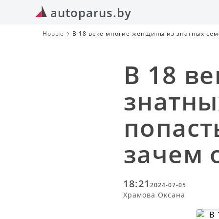
autoparus.by
Новые
В 18 веке многие женщины из знатных семе
делали
В 18 в
знатны
попаст
зачем 
18:21
2024-07-05
Храмова Оксана