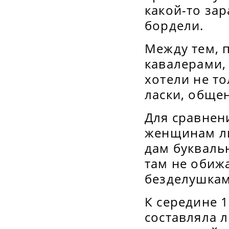
какой-то за
бордели.
Между тем, 
кавалерами, 
хотели не т
ласки, обще
Для сравнен
женщинам ли
дам букваль
там не обиж
безделушка
К середине 
составляла 