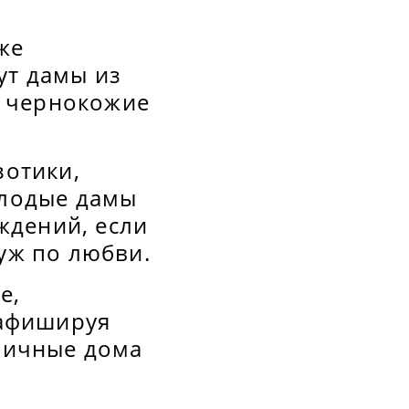
же
ут дамы из
, чернокожие
зотики,
олодые дамы
ждений, если
уж по любви.
е,
 афишируя
личные дома