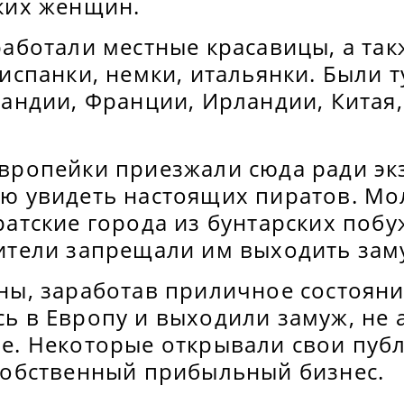
ких женщин.
работали местные красавицы, а так
испанки, немки, итальянки. Были т
ландии, Франции, Ирландии, Китая
вропейки приезжали сюда ради эк
ю увидеть настоящих пиратов. М
ратские города из бунтарских побу
ители запрещали им выходить зам
ны, заработав приличное состояни
ь в Европу и выходили замуж, не
е. Некоторые открывали свои пуб
собственный прибыльный бизнес.