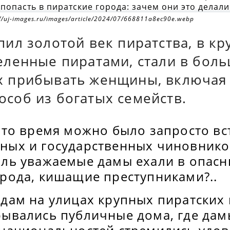
://uj-images.ru/images/article/2024/07/668811a8ec90e.webp
пил золотой век пиратства, в к
селенные пиратами, стали в бол
х прибывать женщины, включая 
особ из богатых семейств.
в то время можно было запросто вс
ных и государственных чиновнико
оль уважаемые дамы ехали в опас
орода, кишащие преступниками?..
одам на улицах крупных пиратских
рывались публичные дома, где дам