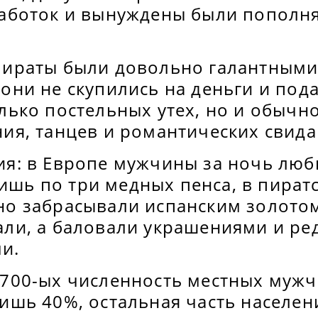
работок и вынуждены были пополн
пираты были довольно галантным
они не скупились на деньги и под
олько постельных утех, но и обычн
ния, танцев и романтических свида
ия: в Европе мужчины за ночь люб
шь по три медных пенса, в пират
но забрасывали испанским золото
али, а баловали украшениями и ре
ми.
1700-ых численность местных мужч
лишь 40%, остальная часть населен