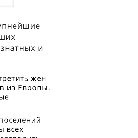
рупнейшие
ьших
знатных и
третить жен
в из Европы.
ные
 поселений
ы всех