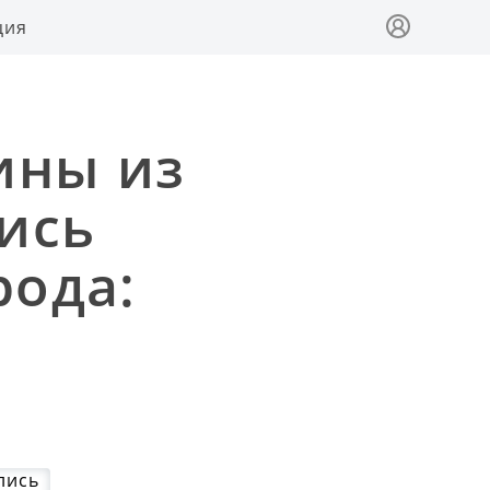
ция
ины из
ись
рода: