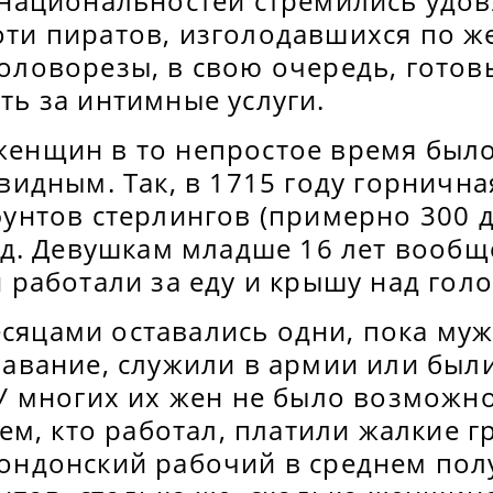
 национальностей стремились удо
ти пиратов, изголодавшихся по же
оловорезы, в свою очередь, готов
ть за интимные услуги.
енщин в то непростое время было
видным. Так, в 1715 году горнична
фунтов стерлингов (примерно 300 
год. Девушкам младше 16 лет вообщ
 работали за еду и крышу над гол
яцами оставались одни, пока му
лавание, служили в армии или был
 У многих их жен не было возможн
тем, кто работал, платили жалкие г
ондонский рабочий в среднем пол