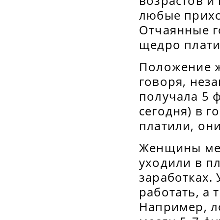
возрастов и
любые прихо
Отчаянные г
щедро плати
Положение ж
говоря, неза
получала 5 
сегодня) в 
платили, они
Женщины мес
уходили в п
заработках.
работать, а 
Например, л