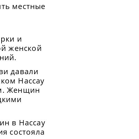
ять местные
и
арки и
ой женской
ний.
ви давали
ском Нассау
м. Женщин
дкими
ин в Нассау
ия состояла