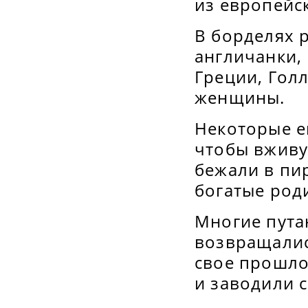
из европейс
В борделях 
англичанки, 
Греции, Гол
женщины.
Некоторые е
чтобы вживу
бежали в пи
богатые род
Многие пута
возвращалис
свое прошло
и заводили 